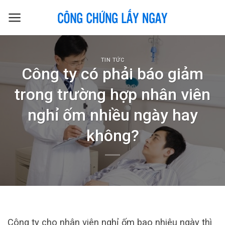
Skip
to
content
TIN TỨC
Công ty có phải báo giảm
trong trường hợp nhân viên
nghỉ ốm nhiều ngày hay
không?
Công ty cho nhân viên nghỉ ốm bao nhiêu ngày thì