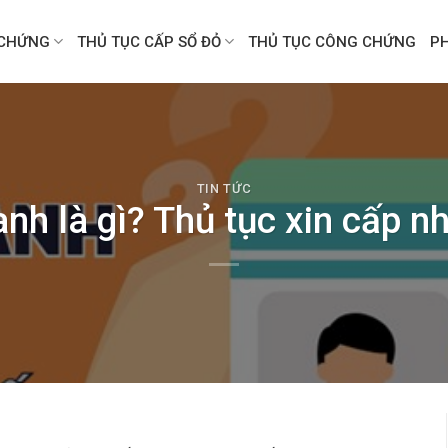
CHỨNG
THỦ TỤC CẤP SỔ ĐỎ
THỦ TỤC CÔNG CHỨNG
P
TIN TỨC
nh là gì? Thủ tục xin cấp n