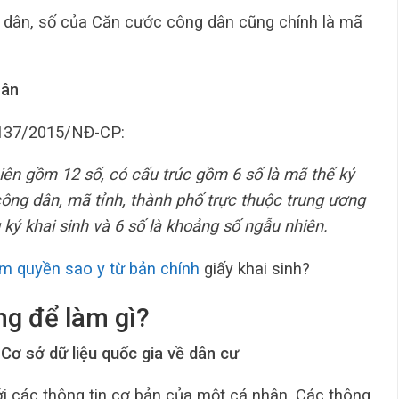
 dân, số của Căn cước công dân cũng chính là mã
hân
h 137/2015/NĐ-CP:
iên gồm 12 số, có cấu trúc gồm 6 số là mã thế kỷ
công dân, mã tỉnh, thành phố trực thuộc trung ương
ký khai sinh và 6 số là khoảng số ngẫu nhiên.
m quyền sao y từ bản chính
giấy khai sinh?
ng để làm gì?
 Cơ sở dữ liệu quốc gia về dân cư
i các thông tin cơ bản của một cá nhân. Các thông