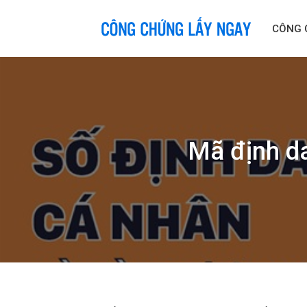
Skip
to
CÔNG 
content
Mã định da