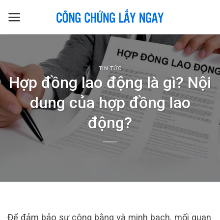
Skip
to
content
TIN TỨC
Hợp đồng lao động là gì? Nội
dung của hợp đồng lao
động?
Để đảm bảo sự công bằng và minh bạch, mối quan