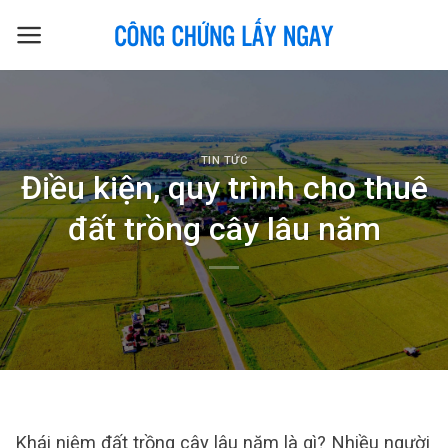
Skip
to
content
TIN TỨC
Điều kiện, quy trình cho thuê
đất trồng cây lâu năm
Khái niệm đất trồng cây lâu năm là gì? Nhiều người