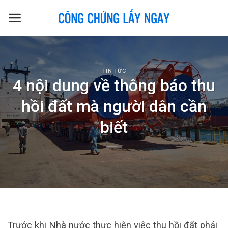
Skip
to
content
TIN TỨC
4 nội dung về thông báo thu
hồi đất mà người dân cần
biết
Trước khi Nhà nước thực hiện việc thu hồi đất phải