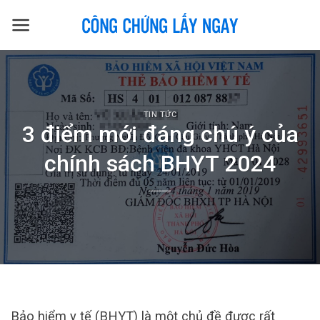
Skip
to
content
TIN TỨC
3 điểm mới đáng chú ý của
chính sách BHYT 2024
Bảo hiểm y tế (BHYT) là một chủ đề được rất