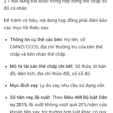
2.1 Nội dung bắt buộc trong hợp đồng thế chấp sổ
đỏ cá nhân
Để tránh vô hiệu, nội dung hợp đồng phải đảm bảo
các mục tối thiểu sau:
Thông tin cụ thể các bên
: Họ tên, số
CMND/CCCD, địa chỉ thường trú của bên thế
chấp và bên nhận thế chấp.
Mô tả tài sản thế chấp chi tiết
: Số thửa, tờ bản
đồ, diện tích, địa chỉ thửa đất, số sổ đỏ.
Mục đích vay
: Lý do vay, nhu cầu sử dụng vốn.
Số tiền vay, lãi suất
: Theo
Điều 468 Bộ luật Dân
sự 2015
, lãi suất không vượt quá 20%/năm của
khoản tiền vay, trừ trường hợp luật khác có quy