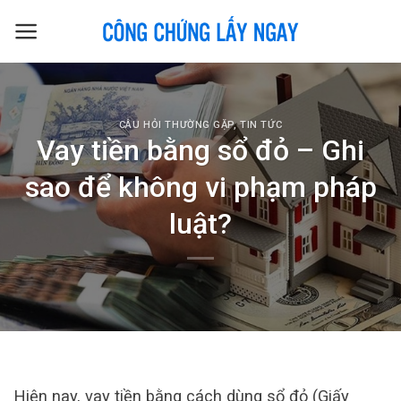
Skip
to
content
CÂU HỎI THƯỜNG GẶP
,
TIN TỨC
Vay tiền bằng sổ đỏ – Ghi
sao để không vi phạm pháp
luật?
Hiện nay, vay tiền bằng cách dùng sổ đỏ (Giấy