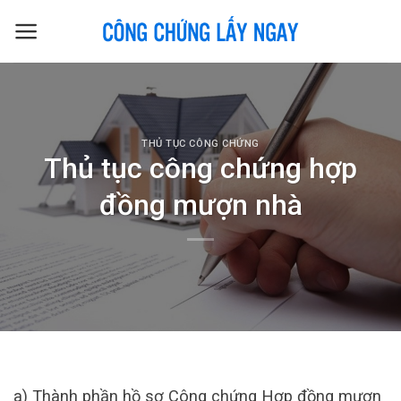
Skip
to
content
THỦ TỤC CÔNG CHỨNG
Thủ tục công chứng hợp
đồng mượn nhà
a) Thành phần hồ sơ Công chứng Hợp đồng mượn