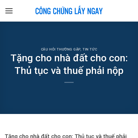
Skip
to
content
CÂU HỎI THƯỜNG GẶP
,
TIN TỨC
Tặng cho nhà đất cho con:
Thủ tục và thuế phải nộp
Tặng cho nhà đất cho con: Thủ tục và thuế phải