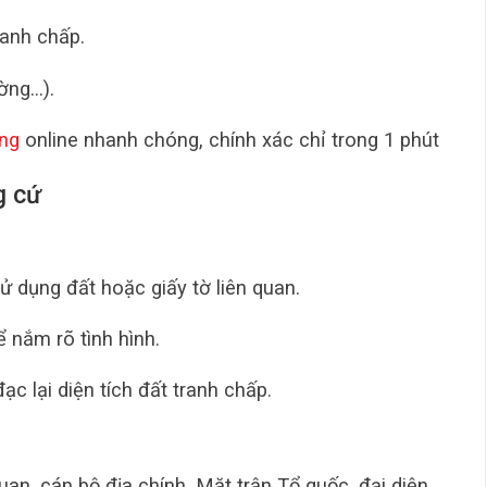
ranh chấp.
ường…).
ng
online nhanh chóng, chính xác chỉ trong 1 phút
g cứ
 dụng đất hoặc giấy tờ liên quan.
 nắm rõ tình hình.
ạc lại diện tích đất tranh chấp.
n, cán bộ địa chính, Mặt trận Tổ quốc, đại diện