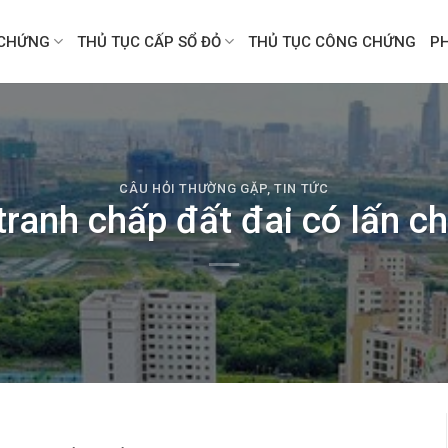
CHỨNG
THỦ TỤC CẤP SỔ ĐỎ
THỦ TỤC CÔNG CHỨNG
P
CÂU HỎI THƯỜNG GẶP
,
TIN TỨC
 tranh chấp đất đai có lấn c