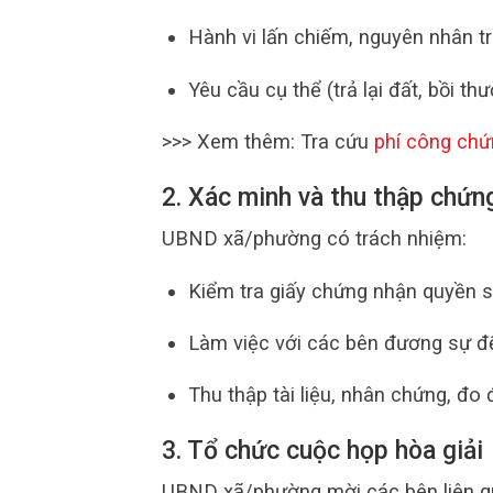
Hành vi lấn chiếm, nguyên nhân t
Yêu cầu cụ thể (trả lại đất, bồi th
>>> Xem thêm: Tra cứu
phí công chứ
2. Xác minh và thu thập chứn
UBND xã/phường có trách nhiệm:
Kiểm tra giấy chứng nhận quyền sử
Làm việc với các bên đương sự để
Thu thập tài liệu, nhân chứng, đo đ
3. Tổ chức cuộc họp hòa giải
UBND xã/phường mời các bên liên qua