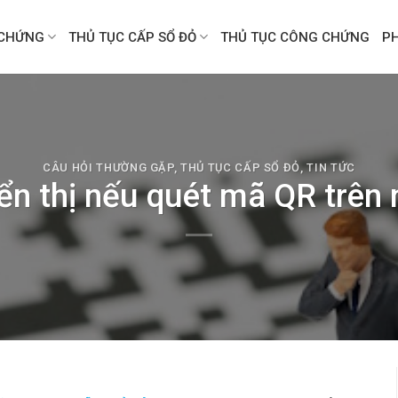
CHỨNG
THỦ TỤC CẤP SỔ ĐỎ
THỦ TỤC CÔNG CHỨNG
P
CÂU HỎI THƯỜNG GẶP
,
THỦ TỤC CẤP SỔ ĐỎ
,
TIN TỨC
iển thị nếu quét mã QR trên