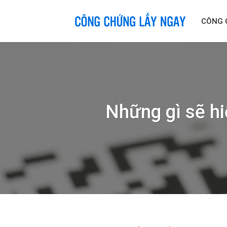
Skip
to
CÔNG 
content
Những gì sẽ h