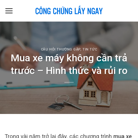
Skip
to
content
CÂU HỎI THƯỜNG GẶP
,
TIN TỨC
Mua xe máy không cần trả
trước – Hình thức và rủi ro
Trong vài năm trở lại đây, các chương trình
mua xe