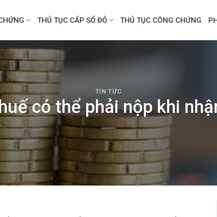
CHỨNG
THỦ TỤC CẤP SỔ ĐỎ
THỦ TỤC CÔNG CHỨNG
P
TIN TỨC
thuế có thể phải nộp khi nhậ