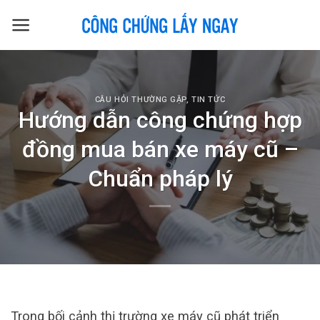
Skip
to
content
CÂU HỎI THƯỜNG GẶP
,
TIN TỨC
Hướng dẫn công chứng hợp
đồng mua bán xe máy cũ –
Chuẩn pháp lý
Trong bối cảnh thị trường xe máy cũ phát triển