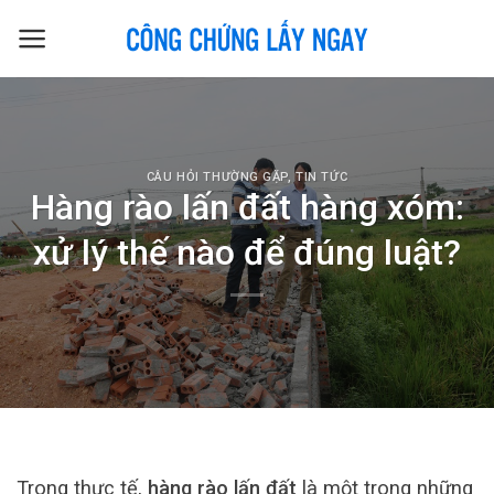
Skip
to
content
CÂU HỎI THƯỜNG GẶP
,
TIN TỨC
Hàng rào lấn đất hàng xóm:
xử lý thế nào để đúng luật?
Trong thực tế,
hàng rào lấn đất
là một trong những