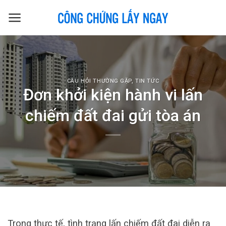
Skip
to
content
CÂU HỎI THƯỜNG GẶP
,
TIN TỨC
Đơn khởi kiện hành vi lấn
chiếm đất đai gửi tòa án
Trong thực tế, tình trạng lấn chiếm đất đai diễn ra