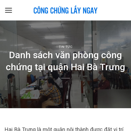
Skip
to
content
TIN TỨC
Danh sách văn phòng công
chứng tại quận Hai Bà Trưng
Hai Bà Trưng là một quận nội thành được đặt vị trí