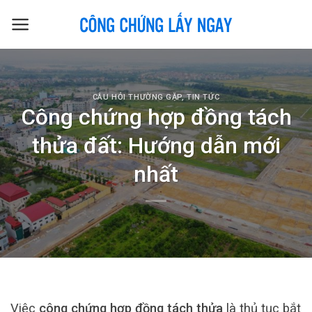
Skip
to
content
CÂU HỎI THƯỜNG GẶP
,
TIN TỨC
Công chứng hợp đồng tách
thửa đất: Hướng dẫn mới
nhất
Việc
công chứng hợp đồng tách thửa
là thủ tục bắt